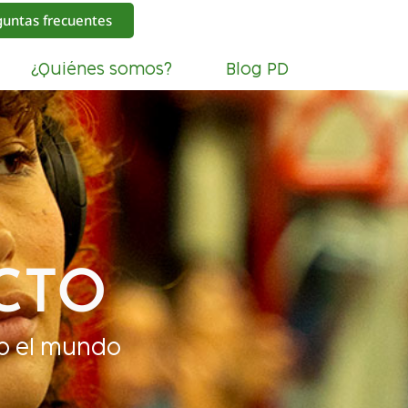
guntas frecuentes
¿Quiénes somos?
Blog PD
CTO
o el mundo