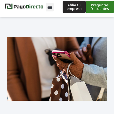
Afilia tu
Preguntas
empresa
frecuentes