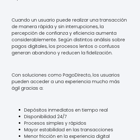
Cuando un usuario puede realizar una transacción
de manera rápida y sin interrupciones, la
percepción de confianza y eficiencia aumenta
considerablemente. Según distintos análisis sobre
pagos digitales, los procesos lentos o confusos
generan abandono y reducen la fidelización.
Con soluciones como PagoDirecto, los usuarios
pueden acceder a una experiencia mucho más
ágil gracias a:
Depósitos inmediatos en tiempo real
Disponibilidad 24/7
Procesos simples y rápidos
Mayor estabilidad en las transacciones
Menor fricción en la experiencia digital