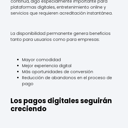
continua, algo especialmente importante para
plataformas digitales, entretenimiento online y
servicios que requieren acreditación instantánea.
La disponibilidad permanente genera beneficios
tanto para usuarios como para empresas:
Mayor comodidad
Mejor experiencia digital
Más oportunidades de conversión
Reducción de abandonos en el proceso de
pago
Los pagos digitales seguirán
creciendo