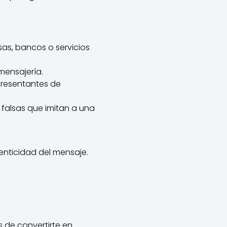
as, bancos o servicios
mensajería.
presentantes de
 falsas que imitan a una
utenticidad del mensaje.
 de convertirte en