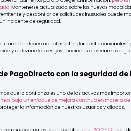
papel fundamental para proteger la información,
pero la 
mado.
Mantenerse actualizado sobre las nuevas modalidade
 remitente y desconfiar de solicitudes inusuales puede mar
un incidente de seguridad.
ones también deben adoptar estándares internacionales q
ación y reduzcan los riesgos asociados a amenazas digita
de PagoDirecto con la seguridad de 
os que la confianza es uno de los activos más importa
amos bajo un enfoque de mejora continua en materia de
proteger la información de nuestros usuarios y aliados.
promiso, contamos con la certificación
ISO 27001
, uno d