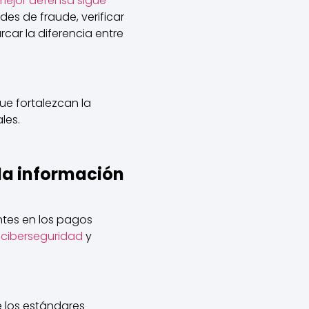
mejor defensa sigue
s de fraude, verificar
car la diferencia entre
ue fortalezcan la
les.
la información
ntes en los pagos
 ciberseguridad
y
e los estándares