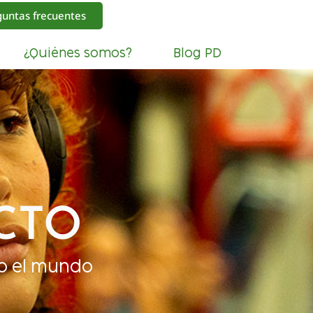
guntas frecuentes
¿Quiénes somos?
Blog PD
CTO
o el mundo